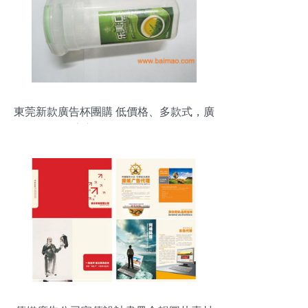
東莞新款廣告杯團購 低價格、多款式，廣
告宣傳從“杯”開始