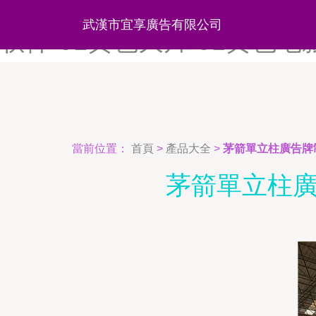
91好色先生黄色软件-91黑丝
武漢市宜享廣告有限公司
软件-91黄色大片-91黄色电
當前位置：
首頁
>
產品大全
>
茅箭單立柱廣告牌
茅箭單立柱廣