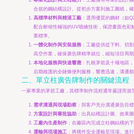
合規的鋼結構設計。從初步方案到施工圖紙，確
高標準材料與精湛工藝
：選用優質的鋼材（如Q
配合耐候性極強的UV噴繪技術，保證畫面色彩
業標準。
一體化制作與安裝服務
：工廠提供從下料、切割
高空作業，確保廣告牌精準就位，縮短項目周期
本地化服務與快速響應
：扎根茅箭及十堰地區，
后期維護的全鏈條便利服務，響應迅速，溝通順
二、單立柱廣告牌制作的關鍵流程
一家專業的茅箭工廠，其標準制作流程通常嚴謹而規
需求溝通與現場勘察
：與客戶充分溝通廣告目標
方案設計與審批協助
：出具結構設計圖、效果圖
工廠內生產制作
：在廠區內完成立柱鋼結構的下
運輸與現場施工
：將構件安全運輸至現場。進行