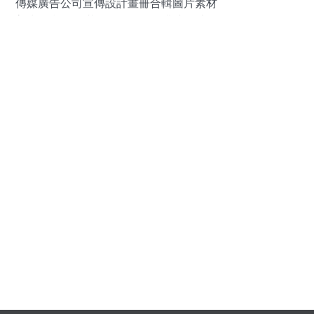
傳媒廣告公司宣傳設計畫冊合輯圖片素材
高清cdr模板下載 241.38mb 企業畫冊大全