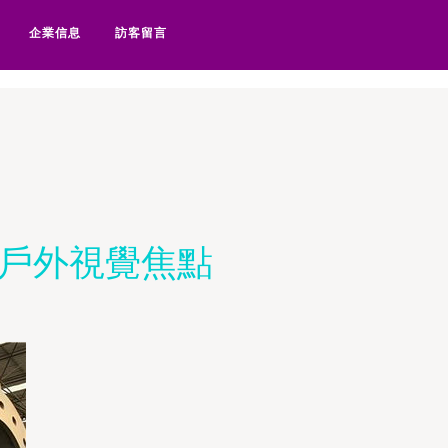
1华人在线-91黄瓜视频-91黄
企業信息
訪客留言
市戶外視覺焦點