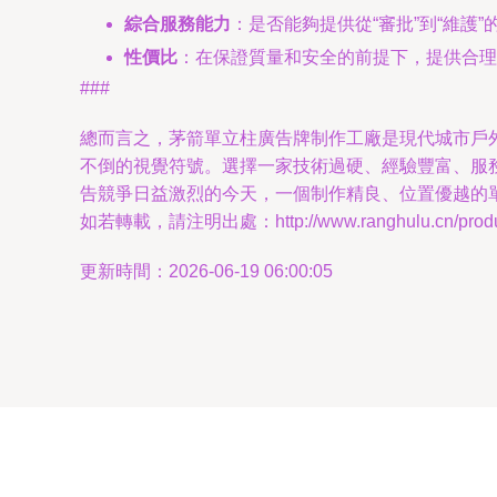
綜合服務能力
：是否能夠提供從“審批”到“維護
性價比
：在保證質量和安全的前提下，提供合理
###
總而言之，茅箭單立柱廣告牌制作工廠是現代城市戶
不倒的視覺符號。選擇一家技術過硬、經驗豐富、服
告競爭日益激烈的今天，一個制作精良、位置優越的
如若轉載，請注明出處：http://www.ranghulu.cn/produc
更新時間：2026-06-19 06:00:05