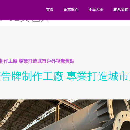
在线-91户外露出-91华人-9
首頁
企業簡介
產品大全
聯系我們
影-91黄色片
制作工廠 專業打造城市戶外視覺焦點
告牌制作工廠 專業打造城