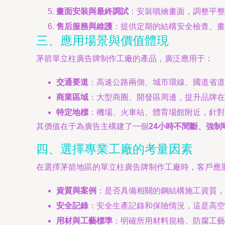
畫面安裝與最終調試
：安裝噴繪畫面，調整平整
售后服務與維護
：提供定期的結構安全檢查、畫
三、應用場景與價值體現
茅箭單立柱廣告牌制作工廠的產品，廣泛應用于：
交通要道
：高速公路兩側、城市環線、國道省道
商業區域
：大型商圈、開發區周邊，提升品牌在
特定地標
：機場、火車站、體育場館附近，針對
其價值在于為廣告主構建了一個
24小時不間斷、強
四、選擇專業工廠的考量因素
在選擇茅箭地區的單立柱廣告牌制作工廠時，客戶應
資質與案例
：是否具備相關的鋼結構施工資質，
安全記錄
：安全生產記錄和保險情況，這是高空
用材與工藝標準
：明確所用材料規格、防腐工藝