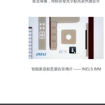
夜景璀璨，用精良發光字點亮泉州廣告市
場——南安發光字與福建金甲裝飾廣告探
析
智能家居創意廣告宣傳片 —— INELS IMM
完美融合科技與藝術的智慧天空