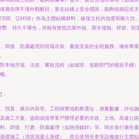
保廣告牌不僅外觀醒目，更在結構上安全穩固，能夠抵御惡劣天
235B、Q345B）作為主體結構材料，確保立柱的強度和耐久
鮮艷、持久不褪色，并能有效抵抗紫外線、雨水侵蝕。焊接、防
、焊接、防腐處理到現場吊裝、畫面安裝的全程服務。擁有專業
。
對本地市場、法規、審批流程（如城管、規劃部門的報批手續）
暢。
范：
、預算、展示內容等。工程師實地勘察選址，測量數據，評估施
及施工方案。協助或指導客戶辦理必要的市政、土地、高速公路
料、焊接、打磨、防腐處理（如熱浸鍍鋅）等。同步進行廣告畫
基礎施工（澆筑混凝土基礎），然后使用吊車等設備進行主體結